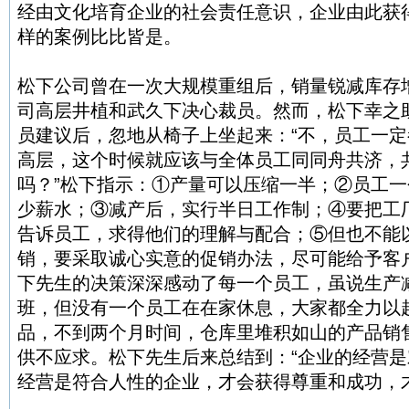
经由文化培育企业的社会责任意识，企业由此获
样的案例比比皆是。
松下公司曾在一次大规模重组后，销量锐减库存
司高层井植和武久下决心裁员。然而，松下幸之
员建议后，忽地从椅子上坐起来：“不，员工一定
高层，这个时候就应该与全体员工同同舟共济，
吗？”松下指示：①产量可以压缩一半；②员工
少薪水；③减产后，实行半日工作制；④要把工
告诉员工，求得他们的理解与配合；⑤但也不能
销，要采取诚心实意的促销办法，尽可能给予客
下先生的决策深深感动了每一个员工，虽说生产
班，但没有一个员工在在家休息，大家都全力以
品，不到两个月时间，仓库里堆积如山的产品销
供不应求。松下先生后来总结到：“企业的经营
经营是符合人性的企业，才会获得尊重和成功，