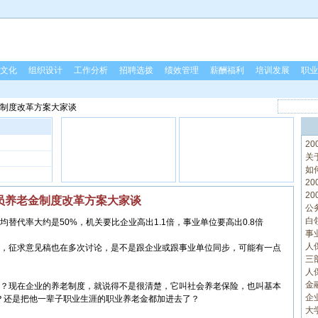
文化
组织设计
工作分析
招聘选拨
绩效管理
薪酬福利
培训发展
职业
金制度改革方案大家谈
2
关
如
2
2
员养老金制度改革方案大家谈
公
白
代率大约是50%，机关要比企业高出1.1倍，事业单位要高出0.8倍
事
人
，征求意见稿也在多次讨论，是不是跟企业或跟事业单位同步，可能有一点
三
人
金
？现在企业的养老制度，就说得不是很清楚，它叫社会养老保险，也叫基本
企
？还是把他一辈子职业生涯的职业养老金都加进去了？
大