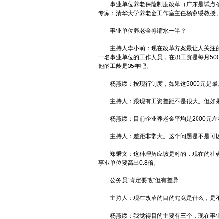
事业单位养老保险制度改革（广东是试点省
专家：清华大学养老金工作室主任杨燕绥教授
事业单位养老金将缩水一半？
主持人李小萌：现在改革方案最让人关注的其
一名事业单位的工作人员，在职工资是每月50
他的工龄是35年吧。
杨燕绥：按现行制度，如果这5000元是最后
主持人：跟现有工资差距不是很大。但如果
杨燕绥：目前企业养老金平均是2000元左
主持人：差距非常大。这个问题是不是可以
郑秉文：这种理解应该是对的，现在的社会平
事业单位要高出0.8倍。
公务员“肯定要改”但有差异
主持人：现在改革的目的究竟是什么，是不
杨燕绥：我觉得目的主要有三个，现在事业