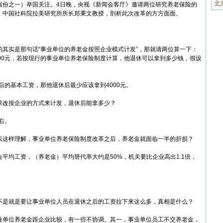
北
份之一）举国关注。4日晚，央视《新闻会客厅》邀请两位研究养老保险的
、中国社科院拉美研究所所长郑秉文教授，剖析此次改革的方方面面。
实是那句话“事业单位的养老金按照企业模式计发”，那就请两位算一下：
00元，若按现行的事业单位养老保险制度计算，他退休可以拿到多少钱，假设
的基本工资，那他退休后最少应该拿到4000元。
改按企业的方式来计发，退休后能拿多少？
右。
这样理解，事业单位养老保险制度改革之后，养老金就面临一半的折损？
均工资，（养老金）平均替代率大约是50%，机关要比企业高出1.1倍，
是就是要让事业单位人员在退休之后的工资拉下来这么多，真相是什么？
单位养老金跟企业比较，有一些不协调。其一，事业单位员工不交养老金，