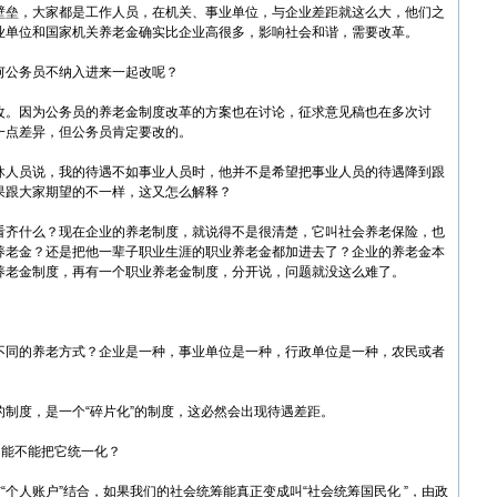
壁垒，大家都是工作人员，在机关、事业单位，与企业差距就这么大，他们之
业单位和国家机关养老金确实比企业高很多，影响社会和谐，需要改革。
公务员不纳入进来一起改呢？
。因为公务员的养老金制度改革的方案也在讨论，征求意见稿也在多次讨
一点差异，但公务员肯定要改的。
人员说，我的待遇不如事业人员时，他并不是希望把事业人员的待遇降到跟
果跟大家期望的不一样，这又怎么解释？
齐什么？现在企业的养老制度，就说得不是很清楚，它叫社会养老保险，也
养老金？还是把他一辈子职业生涯的职业养老金都加进去了？企业的养老金本
养老金制度，再有一个职业养老金制度，分开说，问题就没这么难了。
同的养老方式？企业是一种，事业单位是一种，行政单位是一种，农民或者
度，是一个“碎片化”的制度，这必然会出现待遇差距。
能不能把它统一化？
个人账户”结合，如果我们的社会统筹能真正变成叫“社会统筹国民化 ”，由政