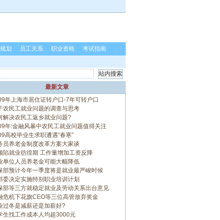
规划
员工关系
职业资格
考试指南
最新文章
009年上海市居住证转户口-7年可转户口
于农民工就业问题的调查与思考
何解决农民工返乡就业问题?
009年:金融风暴中农民工就业问题值得关注
009高校毕业生求职遭遇“春寒”
务员养老金制度改革方案大家谈
领陷就业彷徨期 工作量增加工资反降
业单位人员养老金可能大幅降低
保部预计今年一季度将是就业最严峻时候
部委决定实施特别职业培训计划
保部等三方就稳定就业及劳动关系出台意见
融危机下花旗CEO等三位高管放弃奖金
业过冬是减薪还是加薪好?
学生找工作成本人均超3000元