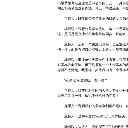
不缴费领养老金这总是不公平的。其二，身份
间互相流动也没有办法。其三，待遇差距，事
主持人：既然说公平是改革的目的，那为何
杨燕绥：我想公务员会改的，这个一定要改
论，是不是跟企业或跟事业单位同步，可能有
主持人：还有一个关注点就是，当企业退休
他一样，而是希望自己能够升上去，但现在结
杨燕绥：事业单位改革向企业看齐，到底看
叫基本养老保险，但它到底是一个人最基本的
身就不太清楚。我觉得，如果我们有一个基本
“碎片化”制度要统一也不难？
主持人：目前针对不同的人群，有多少种不
农民工又是一种，这说明什么样的问题？
郑秉文：说明我们的养老金制度不是统一的制
主持人：这种制度的“碎片化”，怎样解决，
杨燕绥：我认为，咱们现在讲“社会统筹”与“