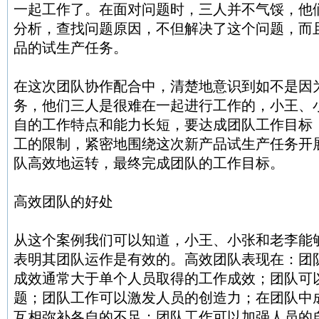
一起工作了。在面对问题时，三人并不气馁，他
分析，查找问题原因，不但解决了这个问题，而
品的试生产任务。
在这次团队协作配合中，清楚地意识到如不是因
务，他们三人是很难在一起进行工作的，小王、
自的工作特点和能力长短，要达成团队工作目标
工的限制，紧密地围绕这次新产品试生产任务开
队高效地运转，最终完成团队的工作目标。
高效团队的好处
从这个案例我们可以知道，小王、小张和老李能
表明其团队运作是有效的。高效团队表现在：团
成效通常大于单个人员取得的工作成效；团队可
题；团队工作可以激发人员的创造力；在团队中
互相弥补各自的不足；团队工作可以加强人员的