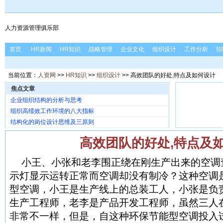
人力资源管理俱乐部
首页
HR新闻
HR知识
战略管理
企业文化
组织设计
工作分析
招
当前位置：
人资网
>>
HR知识
>>
组织设计
>> 高效团队的好处,特点及如何设计
焦点文章
企业组织结构的分析与思考
组织高绩效工作环境的八大指标
结构化的岗位设计思维及三原则
高效团队的好处,特点及
小王、小张和老李围正绕在刚生产出来的空调
示灯显示运转正常而空调却没有制冷？这种空调
型空调，小王是生产线上的总装工人，小张是负
生产工程师，老李是产品开发工程师，虽然三人
非常不一样，但是，自这种环保节能型空调投入