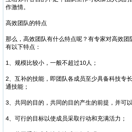
作激情。
高效团队的特点
那么，高效团队有什么特点呢？有专家对高效团
有以下特点：
1、规模比较小，一般不超过10人；
2、互补的技能，即团队各成员至少具备科技专
通技能；
3、共同的目的，共同的目的产生的前提，并可
4、可行的目标以使成员采取行动和充满活力；