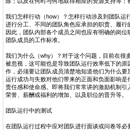
除；以及在何时与何地取得相应的资源支持等；
我们怎样行动（how）？怎样行动涉及到团队运
进行分工、不同的团队角色应承担的职责、履行
因此，团队内部各个成员之间也应有明确的岗位
团队成员的工作标准。
我们为什么（why）？对于这个问题，目前在很
被忽视，这可能也是导致团队运行效率低下的原
作，必须要让团队成员清楚地知道他们为什么要
运行成功与失败对他们带来的正面和负面影响是
责任感和使命感。即将我们常常讲的激励机制引
荣誉、薪酬或福利的增加、以及职位的晋升等。
团队运行中的测试
在团队运行过程中应对团队进行面谈或问卷等必