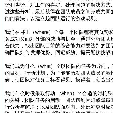
势和劣势、对工作的喜好、处理问题的解决方式
过这些分析，最后获得在团队成员之间形成共同
的的看法，以建立起团队运行的游戏规则。
我们在哪里（where）？每一个团队都有其优势
务成功又面对外部的威胁与机会，通过分析团队
合能力，找出团队目前的综合能力对要达到的团
确团队如何发挥优势、回避威胁、提高迎接挑战
我们成为什么（what）？以团队的任务为导向
的目标、行动计划，为了能够激发团队成员的激
碑，使团队对任务目标看得见、摸得着，创造出
我们什么时候采取行动（when）？合适的时机
的关键，团队任务的启动；团队遇到困难或障碍
行分析与解决；以及团队面对内、外部冲突时应