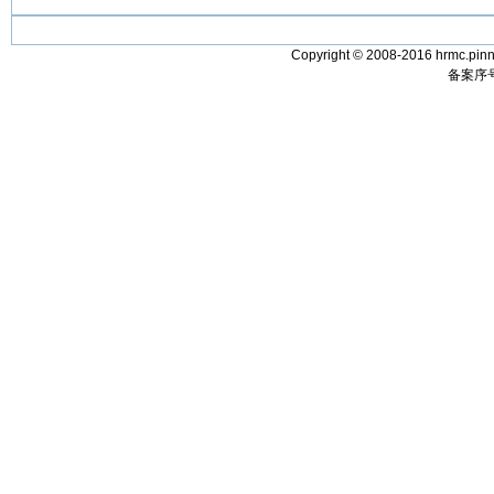
Copyright © 2008-2016 hrmc.pinn
备案序号