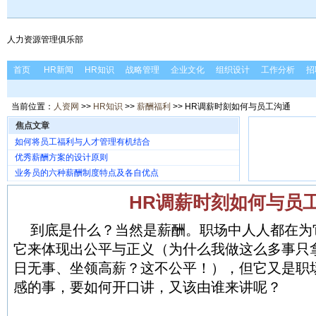
人力资源管理俱乐部
首页
HR新闻
HR知识
战略管理
企业文化
组织设计
工作分析
招
当前位置：
人资网
>>
HR知识
>>
薪酬福利
>> HR调薪时刻如何与员工沟通
焦点文章
如何将员工福利与人才管理有机结合
优秀薪酬方案的设计原则
业务员的六种薪酬制度特点及各自优点
HR调薪时刻如何与员
到底是什么？当然是薪酬。职场中人人都在为
它来体现出公平与正义（为什么我做这么多事只
日无事、坐领高薪？这不公平！），但它又是职
感的事，要如何开口讲，又该由谁来讲呢？